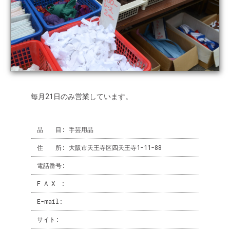
毎月21日のみ営業しています。
品 目:
手芸用品
住 所:
大阪市天王寺区四天王寺1-11-88
電話番号:
F A X :
E-mail:
サイト: